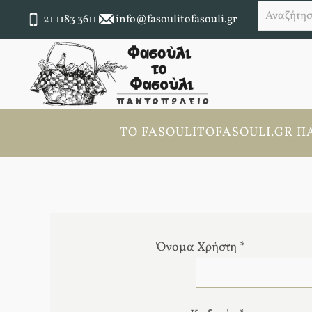
21 1183 3611
info@fasoulitofasouli.gr
ΤΟ FASOULITOFASOULI.GR ΠΆ
Όνομα Χρήστη
*