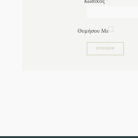
Κωδικός
*
Θυμήσου Με
ΣΎΝΔΕΣΗ