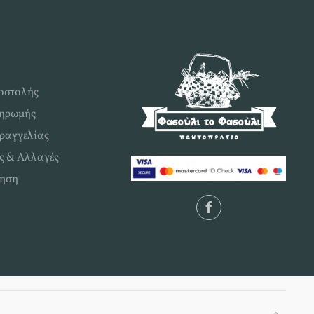
οστολής
ληρωμής
ραγγελίας
ς & Αλλαγές
ηση