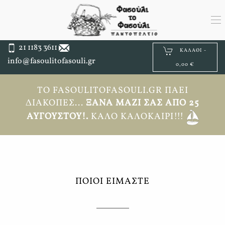
21 1183 3611
ΚΑΛΆΘΙ -
info@fasoulitofasouli.gr
0,00 €
ΤΟ FASOULITOFASOULI.GR ΠΆΕΙ
ΔΙΑΚΟΠΈΣ...
ΞΑΝΆ ΜΑΖΊ ΣΑΣ ΑΠΟ 25
ΑΥΓΟΎΣΤΟΥ!.
ΚΑΛΌ ΚΑΛΟΚΑΊΡΙ!!!
ΠΟΙΟΙ ΕΙΜΑΣΤΕ