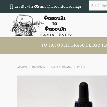
21 1183 3611
info@fasoulitofasouli.gr
ΤΟ FASOULITOFASOULI.GR ΠΆ
ΑΡΧΙΚΉ
ΠΡΟΪΟΝΤΑ
ΕΛΑΙΑ & ΒΟΤΑΝΑ
ΈΛΑΙΑ