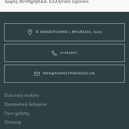
Χωρίς συντηρητικά. Ελληνικό Προιόν.
Π. ΜΠΑΚΟΓΙΆΝΝΗ 1, ΒΡΙΛΉΣΣΙΑ, 15235
2111833611
INFO@FASOULITOFASOULI.GR
Πολιτική cookies
Προσωπικά δεδομένα
Όροι χρήσης
Sitemap