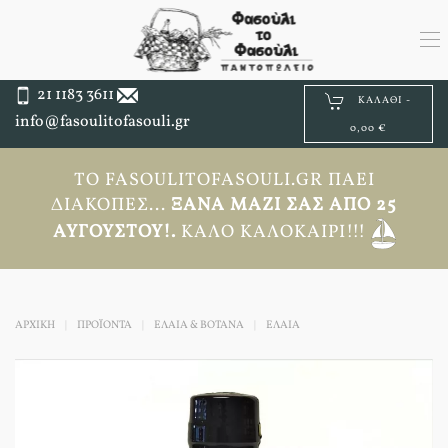
21 1183 3611
ΚΑΛΆΘΙ -
info@fasoulitofasouli.gr
0,00 €
ΤΟ FASOULITOFASOULI.GR ΠΆΕΙ
ΔΙΑΚΟΠΈΣ...
ΞΑΝΆ ΜΑΖΊ ΣΑΣ ΑΠΟ 25
ΑΥΓΟΎΣΤΟΥ!.
ΚΑΛΌ ΚΑΛΟΚΑΊΡΙ!!!
ΑΡΧΙΚΉ
ΠΡΟΪΟΝΤΑ
ΕΛΑΙΑ & ΒΟΤΑΝΑ
ΈΛΑΙΑ