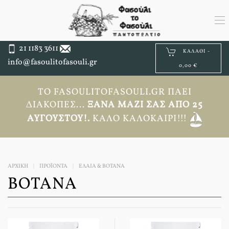
21 1183 3611
ΚΑΛΆΘΙ -
info@fasoulitofasouli.gr
0,00 €
ΤΟ FASOULITOFASOULI.GR ΠΆΕΙ
ΔΙΑΚΟΠΈΣ...
ΞΑΝΆ ΜΑΖΊ ΣΑΣ ΑΠΟ 25
ΑΥΓΟΎΣΤΟΥ!.
ΚΑΛΌ ΚΑΛΟΚΑΊΡΙ!!!
ΑΡΧΙΚΉ
ΠΡΟΪΟΝΤΑ
ΕΛΑΙΑ & ΒΟΤΑΝΑ
ΒΌΤΑΝΑ