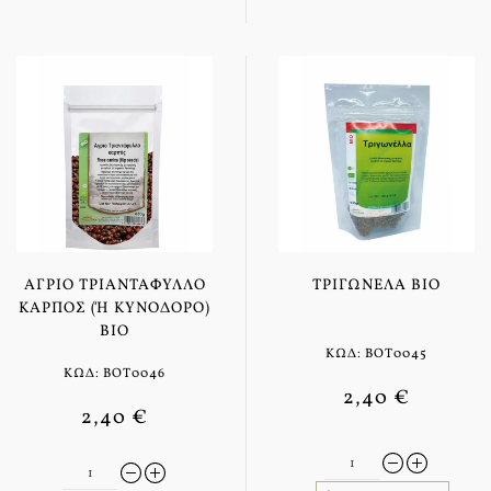
ΆΓΡΙΟ ΤΡΙΑΝΤΆΦΥΛΛΟ
ΤΡΙΓΩΝΈΛΑ BIO
ΚΑΡΠΌΣ (Ή ΚΥΝΌΔΟΡΟ) B
IO
ΚΩΔ: BOT0045
ΚΩΔ: BOT0046
2,40 €
2,40 €