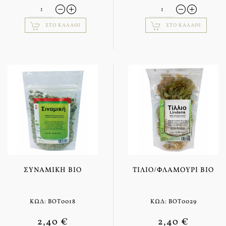
ΣΤΟ ΚΑΛΆΘΙ
ΣΤΟ ΚΑΛΆΘΙ
ΣΥΝΑΜΙΚΉ BIO
ΤΊΛΙΟ/ΦΛΑΜΟΎΡΙ BIO
ΚΩΔ: BOT0018
ΚΩΔ: BOT0029
2,40 €
2,40 €