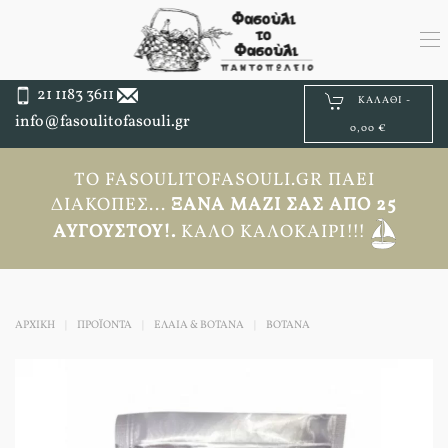
21 1183 3611
ΚΑΛΆΘΙ -
info@fasoulitofasouli.gr
0,00 €
ΤΟ FASOULITOFASOULI.GR ΠΆΕΙ
ΔΙΑΚΟΠΈΣ...
ΞΑΝΆ ΜΑΖΊ ΣΑΣ ΑΠΟ 25
ΑΥΓΟΎΣΤΟΥ!.
ΚΑΛΌ ΚΑΛΟΚΑΊΡΙ!!!
ΑΡΧΙΚΉ
ΠΡΟΪΟΝΤΑ
ΕΛΑΙΑ & ΒΟΤΑΝΑ
ΒΌΤΑΝΑ