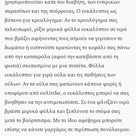
χρησιμοποιείται κατά του διαβήτη, των εντερικών
παρασίτων και της πυόρροιας. Ο ευκάλυπτος ως
βότανο για κρυολόγημα: Αν το κρυολόγημα σας
ταλαιπωρεί, ρίξτε μερικά φύλλα ευκαλύπτου σε νερό
που βράζει αφήνοντας τους ατμούs να γεμίσουν το
δωμάτιο ή εισπνεύστε κρατώντας το κεφάλι σας πάνω
από την κατσαρόλα (αφού την κατεβάσετε από τη
φωτιά) σκεπασμένο με μια πετσέτα. Φύλλα
ευκάλυπτου για γερά ούλα και τις παθήσεις των
ούλων: Αν τα ούλα σας ματώνουν κάποια φορές ή
υποφέρετε από ουλίτιδα, ο ευκάλυπτος μπορεί να σας
βοηθήσει να την αντιμετωπίσετε. Σε ένα φλιτζάνι νερό
βράστε μερικά φύλλα και ξεπλύνετε το στόμα σας
μετά το βούρτσισμα. Με το ίδιο αφέψημα μπορείτε
επίσης να κάνετε γαργάρες σε περίπτωση πονόλαιμου.