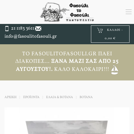
21 1183 3611
ΚΑΛΆΘΙ -
info@fasoulitofasouli.gr
0,00 €
ΤΟ FASOULITOFASOULI.GR ΠΆΕΙ
ΔΙΑΚΟΠΈΣ...
ΞΑΝΆ ΜΑΖΊ ΣΑΣ ΑΠΟ 25
ΑΥΓΟΎΣΤΟΥ!.
ΚΑΛΌ ΚΑΛΟΚΑΊΡΙ!!!
ΑΡΧΙΚΉ
ΠΡΟΪΟΝΤΑ
ΕΛΑΙΑ & ΒΟΤΑΝΑ
ΒΌΤΑΝΑ