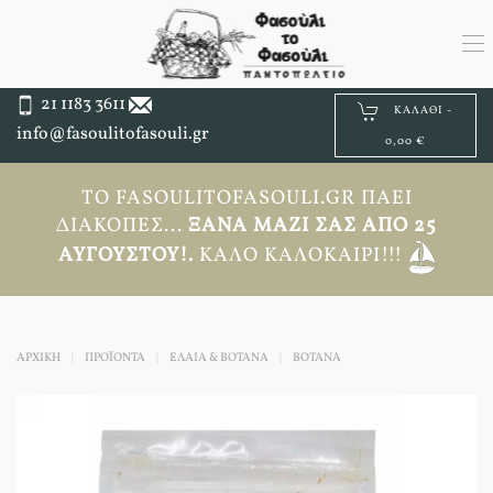
21 1183 3611
ΚΑΛΆΘΙ -
info@fasoulitofasouli.gr
0,00 €
ΤΟ FASOULITOFASOULI.GR ΠΆΕΙ
ΔΙΑΚΟΠΈΣ...
ΞΑΝΆ ΜΑΖΊ ΣΑΣ ΑΠΟ 25
ΑΥΓΟΎΣΤΟΥ!.
ΚΑΛΌ ΚΑΛΟΚΑΊΡΙ!!!
ΑΡΧΙΚΉ
ΠΡΟΪΟΝΤΑ
ΕΛΑΙΑ & ΒΟΤΑΝΑ
ΒΌΤΑΝΑ