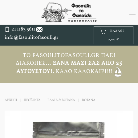
21 1183 3611
ΚΑΛΆΘΙ -
info@fasoulitofasouli.gr
0,00 €
ΤΟ FASOULITOFASOULI.GR ΠΆΕΙ
ΔΙΑΚΟΠΈΣ...
ΞΑΝΆ ΜΑΖΊ ΣΑΣ ΑΠΟ 25
ΑΥΓΟΎΣΤΟΥ!.
ΚΑΛΌ ΚΑΛΟΚΑΊΡΙ!!!
ΑΡΧΙΚΉ
ΠΡΟΪΟΝΤΑ
ΕΛΑΙΑ & ΒΟΤΑΝΑ
ΒΌΤΑΝΑ