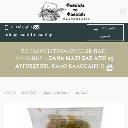
21 1183 3611
ΚΑΛΆΘΙ -
info@fasoulitofasouli.gr
0,00 €
ΤΟ FASOULITOFASOULI.GR ΠΆΕΙ
ΔΙΑΚΟΠΈΣ...
ΞΑΝΆ ΜΑΖΊ ΣΑΣ ΑΠΟ 25
ΑΥΓΟΎΣΤΟΥ!.
ΚΑΛΌ ΚΑΛΟΚΑΊΡΙ!!!
ΑΡΧΙΚΉ
ΠΡΟΪΟΝΤΑ
ΕΛΑΙΑ & ΒΟΤΑΝΑ
ΒΌΤΑΝΑ