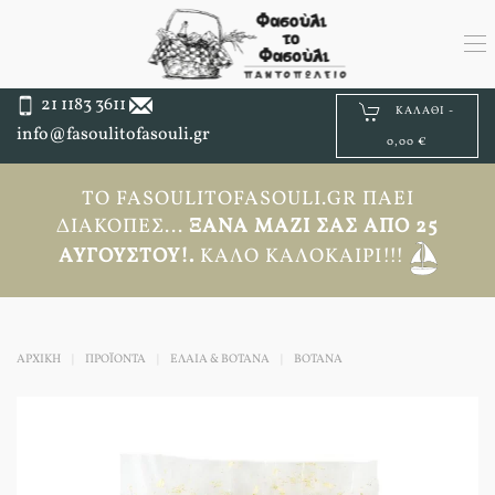
21 1183 3611
ΚΑΛΆΘΙ -
info@fasoulitofasouli.gr
0,00 €
ΤΟ FASOULITOFASOULI.GR ΠΆΕΙ
ΔΙΑΚΟΠΈΣ...
ΞΑΝΆ ΜΑΖΊ ΣΑΣ ΑΠΟ 25
ΑΥΓΟΎΣΤΟΥ!.
ΚΑΛΌ ΚΑΛΟΚΑΊΡΙ!!!
ΑΡΧΙΚΉ
ΠΡΟΪΟΝΤΑ
ΕΛΑΙΑ & ΒΟΤΑΝΑ
ΒΌΤΑΝΑ