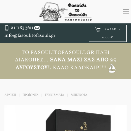
21 1183 3611
ΚΑΛΆΘΙ -
info@fasoulitofasouli.gr
0,00 €
ΤΟ FASOULITOFASOULI.GR ΠΆΕΙ
ΔΙΑΚΟΠΈΣ...
ΞΑΝΆ ΜΑΖΊ ΣΑΣ ΑΠΟ 25
ΑΥΓΟΎΣΤΟΥ!.
ΚΑΛΌ ΚΑΛΟΚΑΊΡΙ!!!
ΑΡΧΙΚΉ
ΠΡΟΪΟΝΤΑ
ΓΛΥΚΙΣΜΑΤΑ
ΜΠΙΣΚΌΤΑ