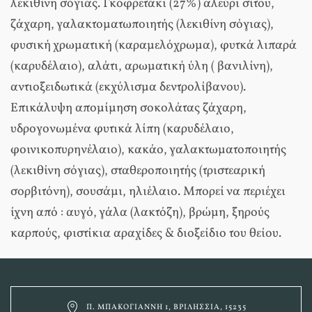
λεκιθίνη σόγιας. Γκοφρετάκι (27%) αλεύρι σίτου,
ζάχαρη, γαλακτοματωποιητής (λεκιθίνη σόγιας),
φυσική χρωματική (καραμελόχρωμα), φυτκά λιπαρά
(καρυδέλαιο), αλάτι, αρωματική ύλη ( βανιλίνη),
αντιοξειδωτικά (εκχύλισμα δεντρολίβανου).
Επικάλυψη απομίμηση σοκολάτας ζάχαρη,
υδρογονωμένα φυτικά λίπη (καρυδέλαιο,
φοινικοπυρηνέλαιο), κακάο, γαλακτωματοποιητής
(λεκιθίνη σόγιας), σταθεροποιητής (τριστεαρική
σορβιτόνη), σουσάμι, ηλιέλαιο. Μπορεί να περιέχει
ίχνη από : αυγό, γάλα (λακτόζη), βρώμη, ξηρούς
καρπούς, φιστίκια αραχίδες & διοξείδιο του θείου.
Π. ΜΠΑΚΟΓΙΆΝΝΗ 1, ΒΡΙΛΉΣΣΙΑ, 15235