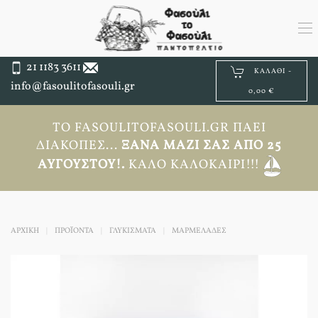
21 1183 3611
ΚΑΛΆΘΙ -
info@fasoulitofasouli.gr
0,00 €
ΤΟ FASOULITOFASOULI.GR ΠΆΕΙ
ΔΙΑΚΟΠΈΣ...
ΞΑΝΆ ΜΑΖΊ ΣΑΣ ΑΠΟ 25
ΑΥΓΟΎΣΤΟΥ!.
ΚΑΛΌ ΚΑΛΟΚΑΊΡΙ!!!
ΑΡΧΙΚΉ
ΠΡΟΪΟΝΤΑ
ΓΛΥΚΙΣΜΑΤΑ
ΜΑΡΜΕΛΑΔΕΣ