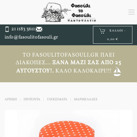
21 1183 3611
ΚΑΛΆΘΙ -
info@fasoulitofasouli.gr
0,00 €
ΤΟ FASOULITOFASOULI.GR ΠΆΕΙ
ΔΙΑΚΟΠΈΣ...
ΞΑΝΆ ΜΑΖΊ ΣΑΣ ΑΠΟ 25
ΑΥΓΟΎΣΤΟΥ!.
ΚΑΛΌ ΚΑΛΟΚΑΊΡΙ!!!
ΑΡΧΙΚΉ
ΠΡΟΪΟΝΤΑ
ΓΛΥΚΙΣΜΑΤΑ
ΜΑΡΜΕΛΑΔΕΣ