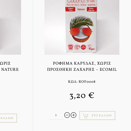
ΩΡΊΣ
ΡΌΦΗΜΑ ΚΑΡΎΔΑΣ, ΧΩΡΊΣ
 NATURE
ΠΡΟΣΘΉΚΗ ΖΆΧΑΡΗΣ – ECOMIL
ΚΩΔ: ROF0008
3,20 €
ΣΤΟ ΚΑΛΆΘΙ
 ΚΑΛΆΘΙ