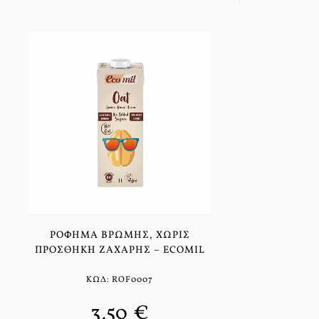
ΡΌΦΗΜΑ ΒΡΏΜΗΣ, ΧΩΡΊΣ
ΠΡΟΣΘΉΚΗ ΖΆΧΑΡΗΣ – ECOMIL
ΚΩΔ: ROF0007
3,50 €