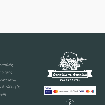
οστολής
ληρωμής
ραγγελίας
ς & Αλλαγές
ηση