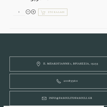
ΣΤΟ ΚΑΛΆΘΙ
Π. ΜΠΑΚΟΓΙΆΝΝΗ 1, ΒΡΙΛΉΣΣΙΑ, 15235
2111833611
INFO@FASOULITOFASOULI.GR