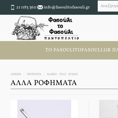
21 1183 3611
info@fasoulitofasouli.gr
ΤΟ FASOULITOFASOULI.GR ΠΆ
ΑΡΧΙΚΉ
ΠΡΟΪΟΝΤΑ
ΚΑΦΕΣ - ΤΣΑΪ - ΧΥΜΟΙ
ΆΛΛΑ ΡΟΦΉΜΑΤΑ