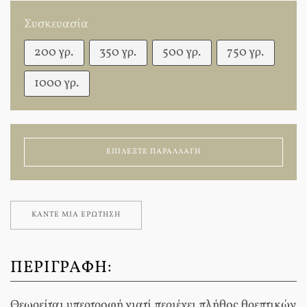
Συσκευασία
200 γρ.
350 γρ.
500 γρ.
750 γρ.
1000 γρ.
ΕΠΙΛΈΞΤΕ ΠΑΡΑΛΛΑΓΉ
ΚΆΝΤΕ ΜΊΑ ΕΡΏΤΗΣΗ
ΠΕΡΙΓΡΑΦΉ:
Θεωρείται υπερτροφή γιατί περιέχει πλήθος θρεπτικών