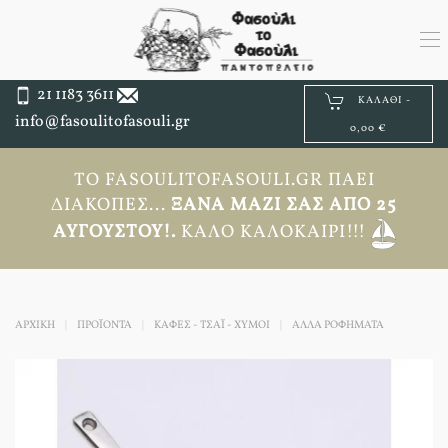
21 1183 3611
ΚΑΛΆΘΙ -
info@fasoulitofasouli.gr
0,00 €
ΤΟ FASOULITOFASOULI.GR ΠΆΕΙ
ΔΙΑΚΟΠΈΣ...
ΞΑΝΆ ΜΑΖΊ ΣΑΣ ΑΠΟ 25
ΑΥΓΟΎΣΤΟΥ!.
ΚΑΛΌ ΚΑΛΟΚΑΊΡΙ!!!
ΑΡΧΙΚΉ
ΠΡΟΪΟΝΤΑ
ΚΑΦΕΣ - ΤΣΑΪ - ΧΥΜΟΙ
ΆΛΛΑ ΡΟΦΉΜΑΤΑ