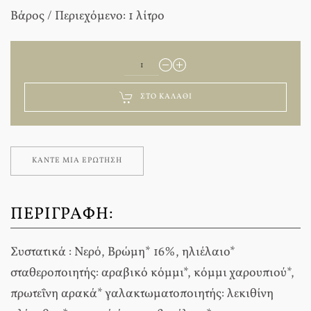
Βάρος / Περιεχόμενο: 1 λίτρο
ΣΤΟ ΚΑΛΆΘΙ
ΚΆΝΤΕ ΜΊΑ ΕΡΏΤΗΣΗ
ΠΕΡΙΓΡΑΦΉ:
Συστατικά : Νερό, Βρώμη* 16%, ηλιέλαιο*
σταθεροποιητής: αραβικό κόμμι*, κόμμι χαρουπιού*,
πρωτεΐνη αρακά* γαλακτωματοποιητής: λεκιθίνη