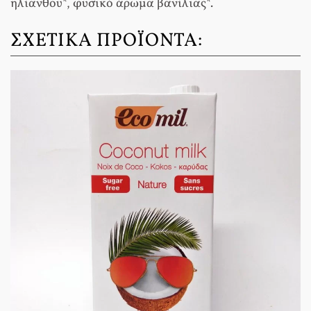
ηλίανθου*, φυσικό άρωμα βανίλιας*.
ΣΧΕΤΙΚΆ ΠΡΟΪΌΝΤΑ: