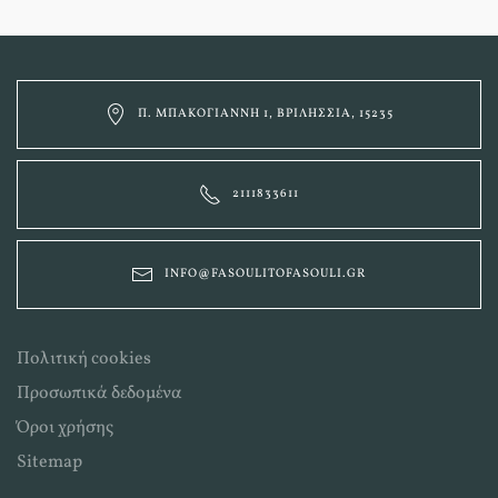
Π. ΜΠΑΚΟΓΙΆΝΝΗ 1, ΒΡΙΛΉΣΣΙΑ, 15235
2111833611
INFO@FASOULITOFASOULI.GR
Πολιτική cookies
Προσωπικά δεδομένα
Όροι χρήσης
Sitemap