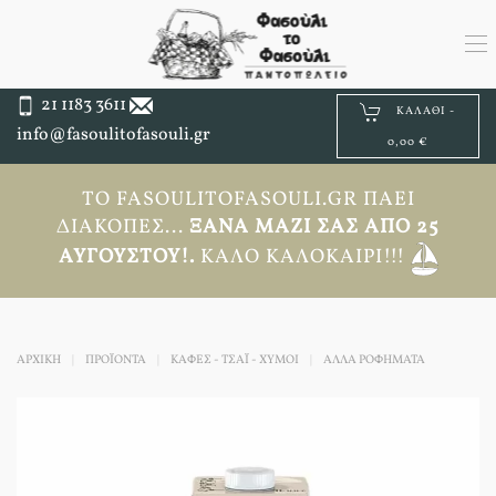
21 1183 3611
ΚΑΛΆΘΙ -
info@fasoulitofasouli.gr
0,00 €
ΤΟ FASOULITOFASOULI.GR ΠΆΕΙ
ΔΙΑΚΟΠΈΣ...
ΞΑΝΆ ΜΑΖΊ ΣΑΣ ΑΠΟ 25
ΑΥΓΟΎΣΤΟΥ!.
ΚΑΛΌ ΚΑΛΟΚΑΊΡΙ!!!
ΑΡΧΙΚΉ
ΠΡΟΪΟΝΤΑ
ΚΑΦΕΣ - ΤΣΑΪ - ΧΥΜΟΙ
ΆΛΛΑ ΡΟΦΉΜΑΤΑ