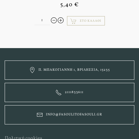
5,40 €
ΣΤΟ ΚΑΛΆΘΙ
Π. ΜΠΑΚΟΓΙΆΝΝΗ 1, ΒΡΙΛΉΣΣΙΑ, 15235
2111833611
INFO@FASOULITOFASOULI.GR
Πολιτική cookies