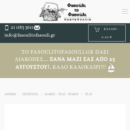
21 1183 3611
ΚΑΛΆΘΙ -
info@fasoulitofasouli.gr
0,00 €
ΤΟ FASOULITOFASOULI.GR ΠΆΕΙ
ΔΙΑΚΟΠΈΣ...
ΞΑΝΆ ΜΑΖΊ ΣΑΣ ΑΠΟ 25
ΑΥΓΟΎΣΤΟΥ!.
ΚΑΛΌ ΚΑΛΟΚΑΊΡΙ!!!
ΑΡΧΙΚΉ
ΠΡΟΪΟΝΤΑ
ΚΑΦΕΣ - ΤΣΑΪ - ΧΥΜΟΙ
ΤΣΆΙ