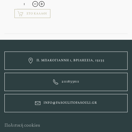
ΣΤΟ ΚΑΛΆΘΙ
Π. ΜΠΑΚΟΓΙΆΝΝΗ 1, ΒΡΙΛΉΣΣΙΑ, 15235
2111833611
INFO@FASOULITOFASOULI.GR
Πολιτική cookies