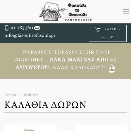
21 1183 3611
ΚΑΛΆΘΙ -
info@fasoulitofasouli.gr
0,00 €
ΤΟ FASOULITOFASOULI.GR ΠΆΕΙ
ΔΙΑΚΟΠΈΣ...
ΞΑΝΆ ΜΑΖΊ ΣΑΣ ΑΠΟ 25
ΑΥΓΟΎΣΤΟΥ!.
ΚΑΛΌ ΚΑΛΟΚΑΊΡΙ!!!
ΑΡΧΙΚΉ
ΠΡΟΪΟΝΤΑ
ΚΑΛΆΘΙΑ ΔΏΡΩΝ