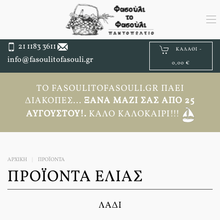
21 1183 3611
ΚΑΛΆΘΙ -
info@fasoulitofasouli.gr
0,00 €
ΤΟ FASOULITOFASOULI.GR ΠΆΕΙ
ΔΙΑΚΟΠΈΣ...
ΞΑΝΆ ΜΑΖΊ ΣΑΣ ΑΠΟ 25
ΑΥΓΟΎΣΤΟΥ!.
ΚΑΛΌ ΚΑΛΟΚΑΊΡΙ!!!
ΑΡΧΙΚΉ
ΠΡΟΪΟΝΤΑ
ΠΡΟΪΌΝΤΑ ΕΛΙΆΣ
ΛΆΔΙ