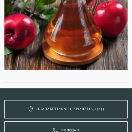
Π. ΜΠΑΚΟΓΙΆΝΝΗ 1, ΒΡΙΛΉΣΣΙΑ, 15235
2111833611