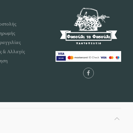
οστολής
ληρωμής
ραγγελίας
ς & Αλλαγές
ηση