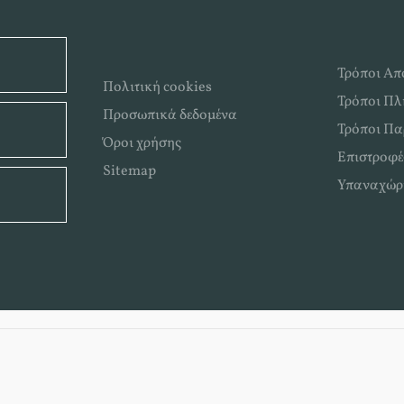
Τρόποι Απ
Πολιτική cookies
Τρόποι Π
Προσωπικά δεδομένα
Τρόποι Πα
Όροι χρήσης
Επιστροφέ
Sitemap
Υπαναχώρ