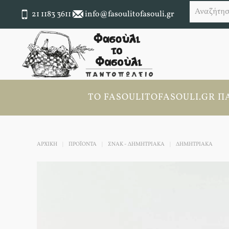
21 1183 3611
info@fasoulitofasouli.gr
ΤΟ FASOULITOFASOULI.GR ΠΆ
ΑΡΧΙΚΉ
ΠΡΟΪΟΝΤΑ
ΣΝΑΚ - ΔΗΜΗΤΡΙΑΚΑ
ΔΗΜΗΤΡΙΑΚΆ