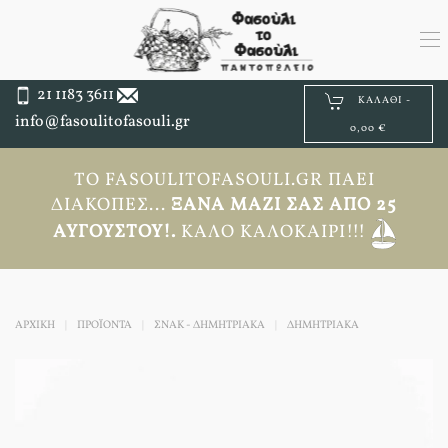
21 1183 3611
ΚΑΛΆΘΙ -
info@fasoulitofasouli.gr
0,00 €
ΤΟ FASOULITOFASOULI.GR ΠΆΕΙ
ΔΙΑΚΟΠΈΣ...
ΞΑΝΆ ΜΑΖΊ ΣΑΣ ΑΠΟ 25
ΑΥΓΟΎΣΤΟΥ!.
ΚΑΛΌ ΚΑΛΟΚΑΊΡΙ!!!
ΑΡΧΙΚΉ
ΠΡΟΪΟΝΤΑ
ΣΝΑΚ - ΔΗΜΗΤΡΙΑΚΑ
ΔΗΜΗΤΡΙΑΚΆ