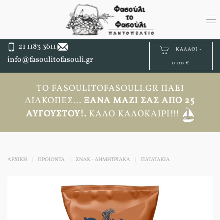
21 1183 3611
ΚΑΛΆΘΙ -
info@fasoulitofasouli.gr
0,00 €
ΤΟ FASOULITOFASOULI.GR ΠΆΕΙ
ΔΙΑΚΟΠΈΣ...
ΞΑΝΆ ΜΑΖΊ ΣΑΣ ΑΠΟ 25
ΑΥΓΟΎΣΤΟΥ!.
ΚΑΛΌ ΚΑΛΟΚΑΊΡΙ!!!
ΑΡΧΙΚΉ
ΠΡΟΪΟΝΤΑ
ΣΝΑΚ - ΔΗΜΗΤΡΙΑΚΑ
ΠΑΤΑΤΆΚΙΑ