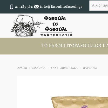
21 1183 3611
info@fasoulitofasouli.gr
ΤΟ FASOULITOFASOULI.GR ΠΆ
ΑΡΧΙΚΉ
ΠΡΟΪΟΝΤΑ
ΣΝΑΚ - ΔΗΜΗΤΡΙΑΚΑ
ΠΑΤΑΤΆΚΙΑ