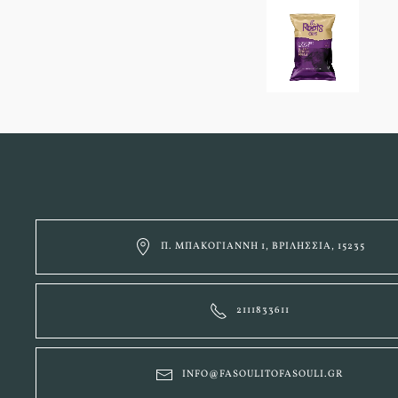
Π. ΜΠΑΚΟΓΙΆΝΝΗ 1, ΒΡΙΛΉΣΣΙΑ, 15235
2111833611
INFO@FASOULITOFASOULI.GR