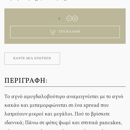
ΣΤΟ ΚΑΛΆΘΙ
ΚΆΝΤΕ ΜΊΑ ΕΡΏΤΗΣΗ
ΠΕΡΙΓΡΑΦΉ:
Το αγνό αµυγδαλοβούτυρο αναµειγνύεται µε το αγνό
κακάο και µεταµορφώνεται σε ένα spread που
λατρεύουν µικροί και µεγάλοι. Πού το βρίσκετε
ιδανικά; Πάνω σε φέτες ψωµί και σπιτικά pancakes,