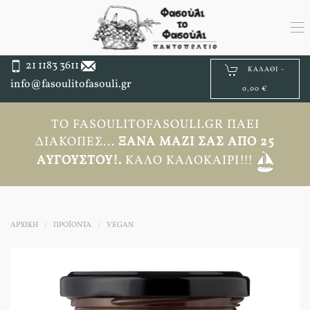
21 1183 3611
ΚΑΛΆΘΙ -
info@fasoulitofasouli.gr
0,00 €
ΤΟ FASOULITOFASOULI.GR ΠΆΕΙ
ΔΙΑΚΟΠΈΣ...
ΞΑΝΆ ΜΑΖΊ ΣΑΣ ΑΠΟ 25
ΑΥΓΟΎΣΤΟΥ!.
ΚΑΛΌ ΚΑΛΟΚΑΊΡΙ!!!
ΑΡΧΙΚΉ
ΠΡΟΪΟΝΤΑ
VEGAN