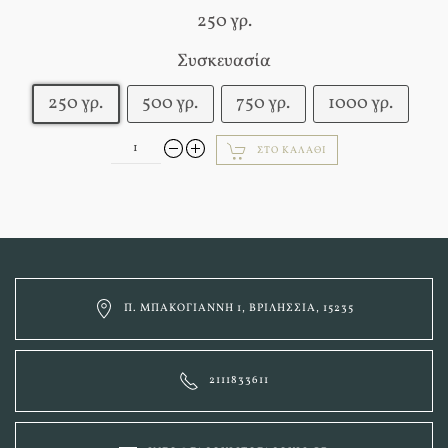
250 γρ.
Συσκευασία
250 γρ.
500 γρ.
750 γρ.
1000 γρ.
ΣΤΟ ΚΑΛΆΘΙ
Π. ΜΠΑΚΟΓΙΆΝΝΗ 1, ΒΡΙΛΉΣΣΙΑ, 15235
2111833611