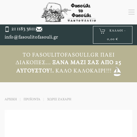
21 1183 3611
ΚΑΛΆΘΙ -
info@fasoulitofasouli.gr
0,00 €
ΤΟ FASOULITOFASOULI.GR ΠΆΕΙ
ΔΙΑΚΟΠΈΣ...
ΞΑΝΆ ΜΑΖΊ ΣΑΣ ΑΠΟ 25
ΑΥΓΟΎΣΤΟΥ!.
ΚΑΛΌ ΚΑΛΟΚΑΊΡΙ!!!
ΑΡΧΙΚΉ
ΠΡΟΪΟΝΤΑ
ΧΩΡΙΣ ΖΑΧΑΡΗ