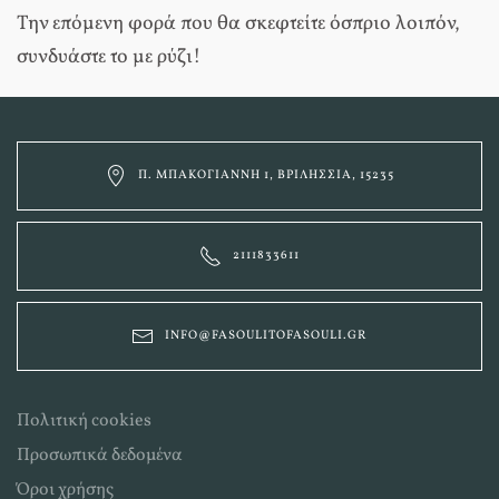
Την επόμενη φορά που θα σκεφτείτε όσπριο λοιπόν,
συνδυάστε το με ρύζι!
Π. ΜΠΑΚΟΓΙΆΝΝΗ 1, ΒΡΙΛΉΣΣΙΑ, 15235
2111833611
INFO@FASOULITOFASOULI.GR
Πολιτική cookies
Προσωπικά δεδομένα
Όροι χρήσης