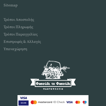
Sitemap
Τρόποι Αποστολής
Τρόποι Πληρωμής
Τρόποι Παραγγελίας
Επιστροφές & Αλλαγές
Υπαναχώρηση