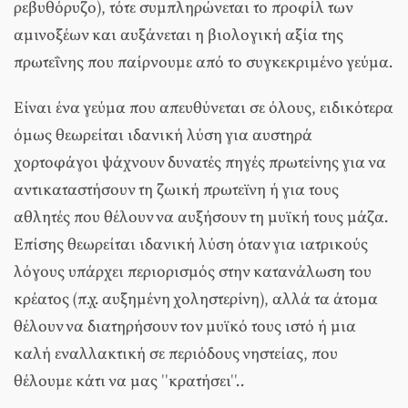
ρεβυθόρυζο), τότε συμπληρώνεται το προφίλ των
αμινοξέων και αυξάνεται η βιολογική αξία της
πρωτεΐνης που παίρνουμε από το συγκεκριμένο γεύμα.
Είναι ένα γεύμα που απευθύνεται σε όλους, ειδικότερα
όμως θεωρείται ιδανική λύση για αυστηρά
χορτοφάγοι ψάχνουν δυνατές πηγές πρωτείνης για να
αντικαταστήσουν τη ζωική πρωτεϊνη ή για τους
αθλητές που θέλουν να αυξήσουν τη μυϊκή τους μάζα.
Επίσης θεωρείται ιδανική λύση όταν για ιατρικούς
λόγους υπάρχει περιορισμός στην κατανάλωση του
κρέατος (π.χ. αυξημένη χοληστερίνη), αλλά τα άτομα
θέλουν να διατηρήσουν τον μυϊκό τους ιστό ή μια
καλή εναλλακτική σε περιόδους νηστείας, που
θέλουμε κάτι να μας ''κρατήσει''..