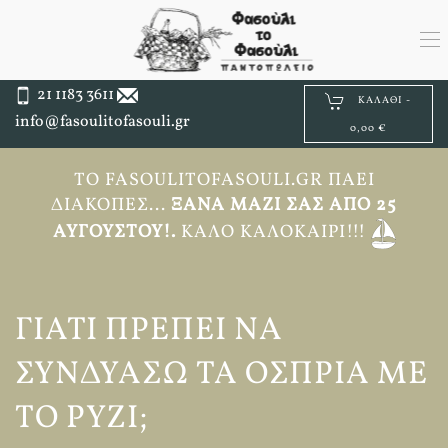
21 1183 3611
ΚΑΛΆΘΙ -
info@fasoulitofasouli.gr
0,00 €
ΤΟ FASOULITOFASOULI.GR ΠΆΕΙ
ΔΙΑΚΟΠΈΣ...
ΞΑΝΆ ΜΑΖΊ ΣΑΣ ΑΠΟ 25
ΑΥΓΟΎΣΤΟΥ!.
ΚΑΛΌ ΚΑΛΟΚΑΊΡΙ!!!
ΓΙΑΤΊ ΠΡΈΠΕΙ ΝΑ
ΣΥΝΔΥΆΣΩ ΤΑ ΌΣΠΡΙΑ ΜΕ
ΤΟ ΡΎΖΙ;